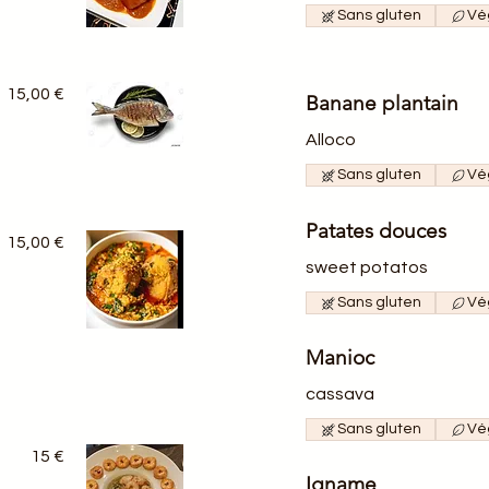
Sans gluten
Vé
15,00 €
Banane plantain
Alloco
Sans gluten
Vé
Patates douces
15,00 €
sweet potatos
Sans gluten
Vé
Manioc
cassava
Sans gluten
Vé
15 €
Igname