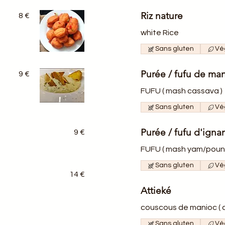
Riz nature
8 €
white Rice
Sans gluten
Vé
Purée / fufu de ma
9 €
FUFU ( mash cassava )
Sans gluten
Vé
Purée / fufu d'ign
9 €
FUFU ( mash yam/pou
Sans gluten
Vé
14 €
Attieké
couscous de manioc ( 
Sans gluten
Vé