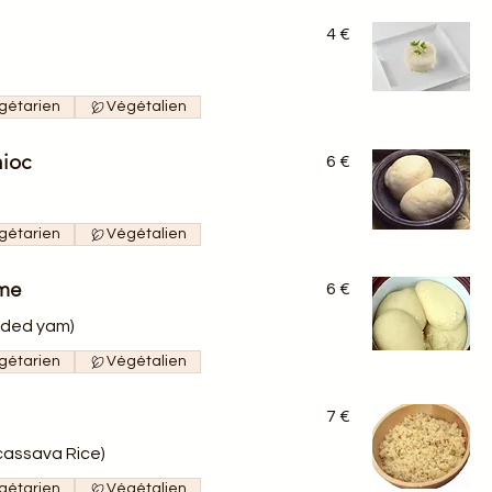
4 €
gétarien
Végétalien
nioc
6 €
gétarien
Végétalien
ame
6 €
nded yam)
gétarien
Végétalien
7 €
cassava Rice)
gétarien
Végétalien