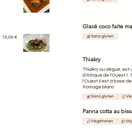
Glacé coco faite m
Sans gluten
15,00 €
Thiakry
Thiakry ou dèguè, est u
d'Afrique de l'Ouest1. 
l'Ouest il est à base de cousc
fromage blanc
Sans gluten
Vé
Panna cotta au biss
Végétarien
Vég