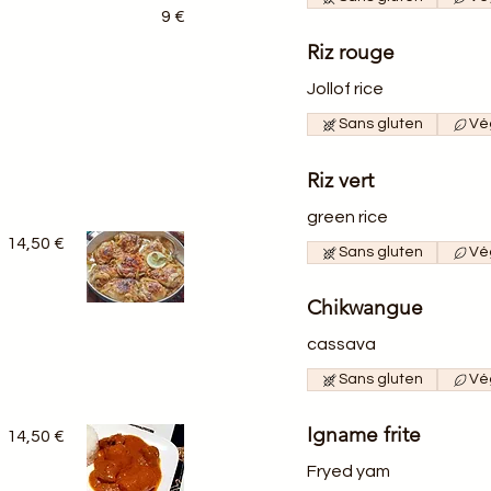
9 €
Riz rouge
Jollof rice
Sans gluten
Vé
Riz vert
green rice
14,50 €
Sans gluten
Vé
Chikwangue
cassava
Sans gluten
Vé
Igname frite
14,50 €
Fryed yam