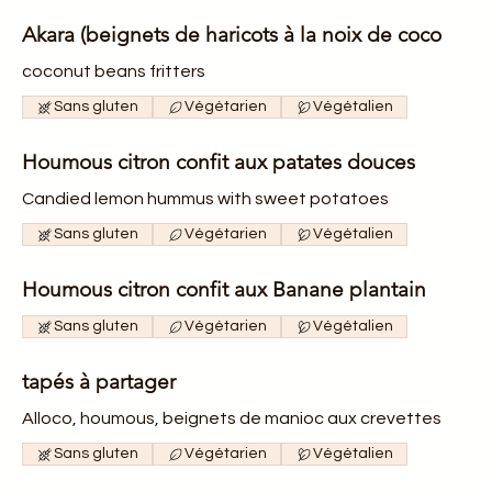
Akara (beignets de haricots à la noix de coco
coconut beans fritters
Sans gluten
Végétarien
Végétalien
Houmous citron confit aux patates douces
Candied lemon hummus with sweet potatoes
Sans gluten
Végétarien
Végétalien
Houmous citron confit aux Banane plantain
Sans gluten
Végétarien
Végétalien
tapés à partager
Alloco, houmous, beignets de manioc aux crevettes
Sans gluten
Végétarien
Végétalien