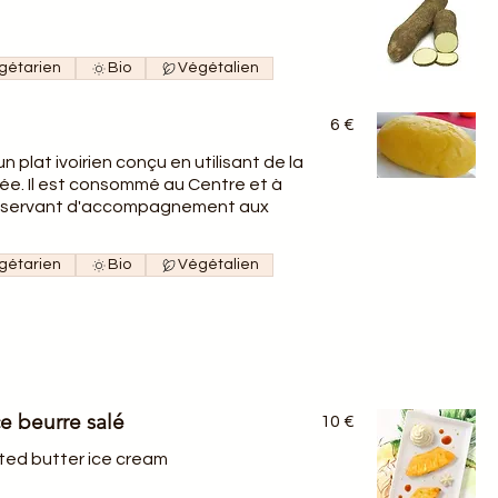
gétarien
Bio
Végétalien
6 €
 plat ivoirien conçu en utilisant de la
ée. Il est consommé au Centre et à
ire servant d'accompagnement aux
gétarien
Bio
Végétalien
e beurre salé
10 €
lted butter ice cream