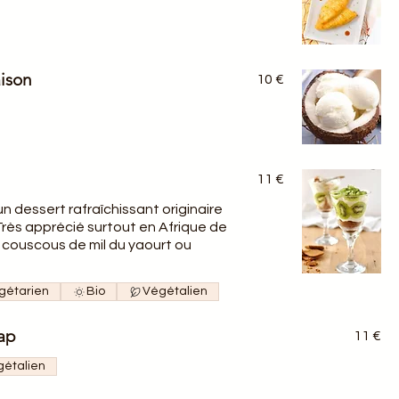
aison
10 €
11 €
n dessert rafraîchissant originaire
Très apprécié surtout en Afrique de
ous de mil du yaourt ou
gétarien
Bio
Végétalien
ap
11 €
étalien