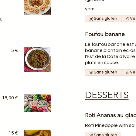
yam
Sans gluten
Vé
s
Foufou banane
Le foutou banane est un
15 €
banane plantain écras
l'Est de la Côte d'Ivo
plats en sauce.
Sans gluten
Vé
DESSERTS
18,00 €
Roti Ananas au glac
Roti Pineapple with sa
15 €
Sans gluten