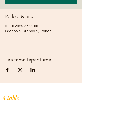
Paikka & aika
31.10.2025 klo 22.00
Grenoble, Grenoble, France
Jaa tämä tapahtuma
L'Afrique de l'Ouest,
à table
.
Restaurant indépendant, cuisine maison
à la commande. Depuis 2019.