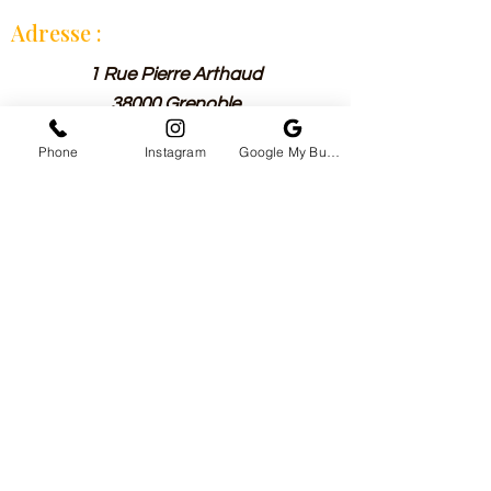
Adresse :
1 Rue Pierre Arthaud
38000 Grenoble
Rhône Alpes
Phone
Instagram
Google My Business
Puhelin:
0652142799
Horraire :
Tuntiittain:
Tiistaista, torstaista, perjantaista
lauantaihin: klo
11.40-14.00
_cc781905-5cde-3194 -bb3b-
136bad5cf58d_ _cc781905 -5cde-
3194-bb3b-136bad5cf58d_
_cc781905-5cde-3194- bb3b-
136bad5cf58d_ 18hr 30 à 00hr
Sunnuntai/Maanantai: klo
18.30-23.00