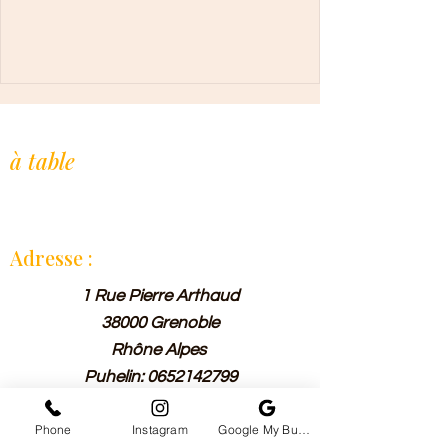
L'Afrique de l'Ouest,
à table
.
Restaurant indépendant, cuisine maison
à la commande. Depuis 2019.
Adresse :
1 Rue Pierre Arthaud
38000 Grenoble
Rhône Alpes
Puhelin:
0652142799
Phone
Instagram
Google My Business
Horraire :