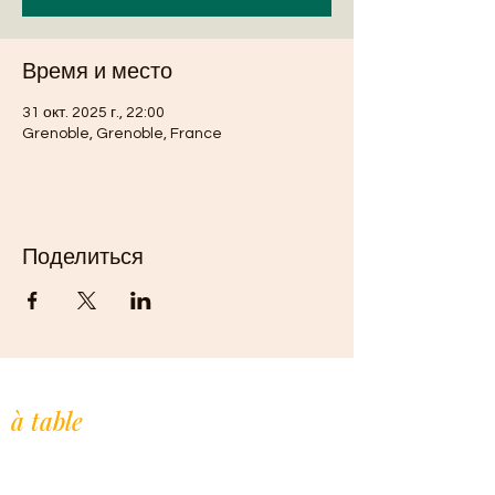
Время и место
31 окт. 2025 г., 22:00
Grenoble, Grenoble, France
Поделиться
L'Afrique de l'Ouest,
à table
.
Restaurant indépendant, cuisine maison
à la commande. Depuis 2019.