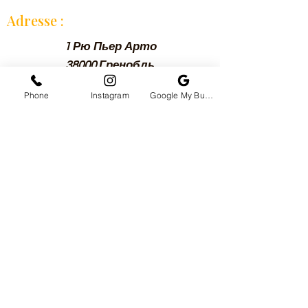
Adresse :
1 Рю Пьер Арто
38000 Гренобль
Рона-Альпы
Phone
Instagram
Google My Business
Телефон:
0652142799
Horraire :
Почасово:
Со вторника, четверга, пятницы
по субботу: с 11:40 до 14:00.
_cc781905-5cde-3194 -bb3b-
136bad5cf58d_ _cc781905 -5cde-
3194-bb3b-136bad5cf58d_
_cc781905-5cde-3194- bb3b-
136bad5cf58d_ 18hr 30 à 00hr
Воскресенье/понедельник: с 18:30
до 23:00.