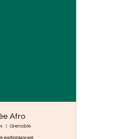
ée Afro
н.
Grenoble
я информация