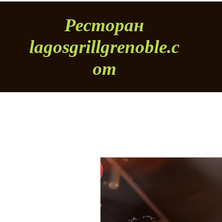
Ресторан
lagosgrillgrenoble.c
om