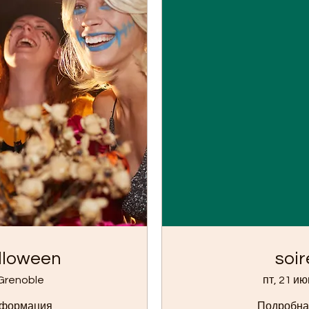
lloween
soir
Grenoble
пт, 21 ию
нформация
Подробна