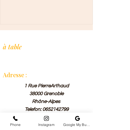
L'Afrique de l'Ouest,
à table
.
Restaurant indépendant, cuisine maison
à la commande. Depuis 2019.
Adresse :
1 Rue PierreArthaud
38000 Grenoble
Rhône-Alpes
Telefon:
0652142799
Phone
Instagram
Google My Business
Horraire :