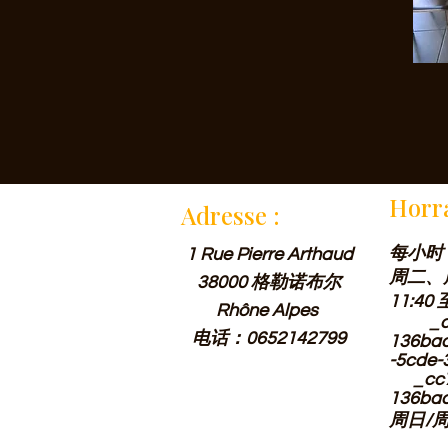
Horra
st,
Adresse :
每小时
1 Rue Pierre Arthaud
周二、
38000 格勒诺布尔
11:40
Rhône Alpes
ne maison à la
_cc78
电话：0652142799
136ba
-5cde
_cc78
136ba
周日/周