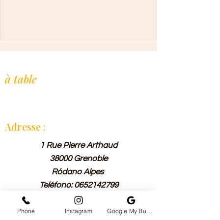
L'Afrique de l'Ouest,
à table
.
Restaurant indépendant, cuisine maison
à la commande. Depuis 2019.
Adresse :
1 Rue Pierre Arthaud
38000 Grenoble
Ródano Alpes
Teléfono:
0652142799
Phone
Instagram
Google My Business
Horraire :